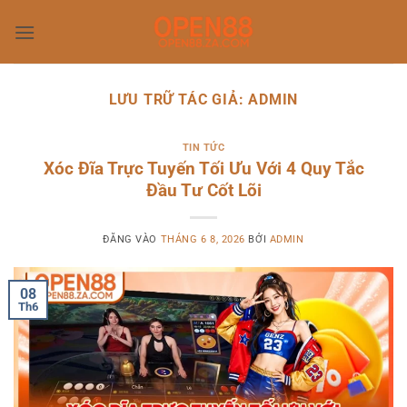
Bỏ
qua
nội
dung
LƯU TRỮ TÁC GIẢ:
ADMIN
TIN TỨC
Xóc Đĩa Trực Tuyến Tối Ưu Với 4 Quy Tắc
Đầu Tư Cốt Lõi
ĐĂNG VÀO
THÁNG 6 8, 2026
BỞI
ADMIN
08
Th6