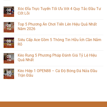
Xóc Đĩa Trực Tuyến Tối Ưu Với 4 Quy Tắc Đầu Tư
08
Cốt Lõi
Th6
Không
có
Top 5 Phương Án Chơi Tiến Lên Hiệu Quả Nhất
bình
08
luận
Năm 2026
Th6
ở
Xóc
Không
Đĩa
có
Siêu Cấp Ace Gồm 5 Thông Tin Hữu Ích Cần Nắm
Trực
bình
08
Tuyến
luận
Rõ
Th6
Tối
ở
Ưu
Top
Không
Với
5
có
Kèo Rung 5 Phương Pháp Đánh Giá Tỷ Lệ Hiệu
4
Phương
bình
08
Quy
Án
luận
Quả Nhất
Th6
Tắc
Chơi
ở
Đầu
Tiến
Siêu
Không
Tư
Lên
Cấp
có
Kèo Hiệp 1 OPEN88 – Cá Độ Bóng Đá Nửa Đầu
Cốt
Hiệu
Ace
bình
08
Lõi
Quả
Gồm
luận
Trận Đấu
Th6
Nhất
5
ở
Năm
Thông
Kèo
Không
2026
Tin
Rung
có
Hữu
5
bình
Ích
Phương
luận
Cần
Pháp
ở
Nắm
Đánh
Kèo
Rõ
Giá
Hiệp
Tỷ
1
Lệ
OPEN88