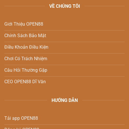
VỀ CHÚNG TÔI
Giới Thiệu OPEN88
Chính Sách Bảo Mật
Điều Khoản Điều Kiện
Chơi Có Trách Nhiệm
Câu Hỏi Thường Gặp
CEO OPEN88 Dĩ Văn
HƯỚNG DẪN
Tải app OPEN88