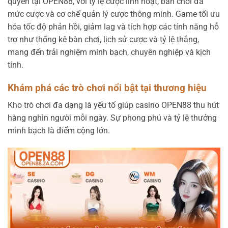
quyền tại OPEN88, với tỷ lệ cược linh hoạt, bàn chơi đa
mức cược và cơ chế quản lý cược thông minh. Game tối ưu
hóa tốc độ phản hồi, giảm lag và tích hợp các tính năng hỗ
trợ như thống kê bàn chơi, lịch sử cược và tỷ lệ thắng,
mang đến trải nghiệm minh bạch, chuyên nghiệp và kịch
tính.
Khám phá các trò chơi nổi bật tại thương hiệu
Kho trò chơi đa dạng là yếu tố giúp casino OPEN88 thu hút
hàng nghìn người mỗi ngày. Sự phong phú và tỷ lệ thưởng
minh bạch là điểm cộng lớn.