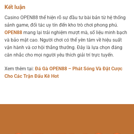
Kết luận
Casino OPEN88 thể hiện rõ sự đầu tư bài bản từ hệ thống
sảnh game, đối tác uy tín đến kho trò chơi phong phú.
OPEN88
mang lại trải nghiệm mượt mà, số liệu minh bạch
và bảo mật cao. Người chơi có thể yên tâm về hiệu suất
vận hành và cơ hội thắng thưởng. Đây là lựa chọn đáng
cân nhắc cho mọi người yêu thích giải trí trực tuyến.
Xem thêm tại:
Đá Gà OPEN88 – Phát Sóng Và Đặt Cược
Cho Các Trận Đấu Kê Hot