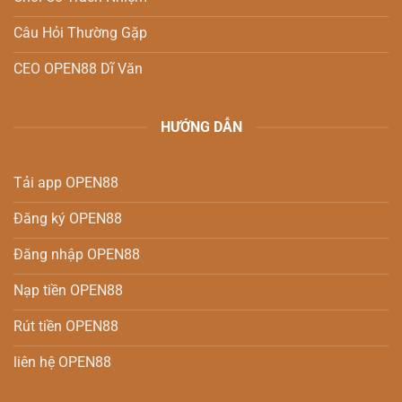
Câu Hỏi Thường Gặp
CEO OPEN88 Dĩ Văn
HƯỚNG DẪN
Tải app OPEN88
Đăng ký OPEN88
Đăng nhập OPEN88
Nạp tiền OPEN88
Rút tiền OPEN88
liên hệ OPEN88