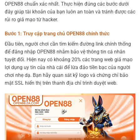
OPEN88 chuẩn xác nhất. Thực hiện đúng các bước dưới
đây giúp tài khoản của bạn luôn an toàn và tránh được các
rủi ro giả mạo từ hacker.
Bước 1: Truy cập trang chủ OPEN88 chính thức
Đầu tiên, người chơi cần tìm kiếm đường link chính thống
để đăng nhập OPEN88 nhằm bảo vệ thông tin cá nhân
tuyệt đối. Hiện nay có khoảng 20% các trang web giả mạo
lợi dụng uy tín của nhà cái để lừa đảo tiền bạc của người
chơi nhẹ dạ. Bạn hãy quan sát kỹ logo và chứng chỉ bảo
mật SSL hiển thị trên thanh địa chỉ trình duyệt web.