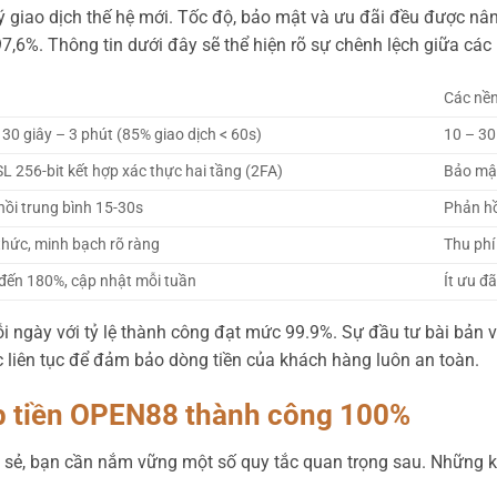
 giao dịch thế hệ mới. Tốc độ, bảo mật và ưu đãi đều được nân
 97,6%. Thông tin dưới đây sẽ thể hiện rõ sự chênh lệch giữa các
Các nề
30 giây – 3 phút (85% giao dịch < 60s)
10 – 30
L 256-bit kết hợp xác thực hai tầng (2FA)
Bảo mật
hồi trung bình 15-30s
Phản hồ
hức, minh bạch rõ ràng
Thu phí
đến 180%, cập nhật mỗi tuần
Ít ưu đ
 ngày với tỷ lệ thành công đạt mức 99.9%. Sự đầu tư bài bản 
ực liên tục để đảm bảo dòng tiền của khách hàng luôn an toàn.
ạp tiền OPEN88 thành công 100%
n sẻ, bạn cần nắm vững một số quy tắc quan trọng sau. Những k