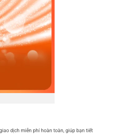
iao dịch miễn phí hoàn toàn, giúp bạn tiết