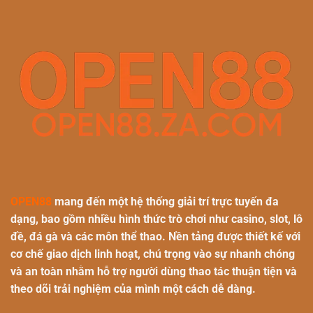
OPEN88
mang đến một hệ thống giải trí trực tuyến đa
dạng, bao gồm nhiều hình thức trò chơi như casino, slot, lô
đề, đá gà và các môn thể thao. Nền tảng được thiết kế với
cơ chế giao dịch linh hoạt, chú trọng vào sự nhanh chóng
và an toàn nhằm hỗ trợ người dùng thao tác thuận tiện và
theo dõi trải nghiệm của mình một cách dễ dàng.