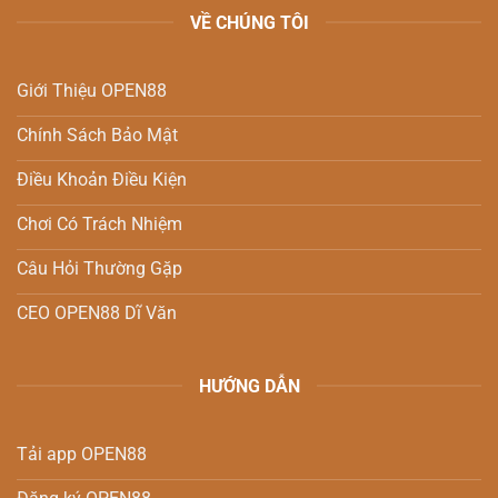
VỀ CHÚNG TÔI
Giới Thiệu OPEN88
Chính Sách Bảo Mật
Điều Khoản Điều Kiện
Chơi Có Trách Nhiệm
Câu Hỏi Thường Gặp
CEO OPEN88 Dĩ Văn
HƯỚNG DẪN
Tải app OPEN88