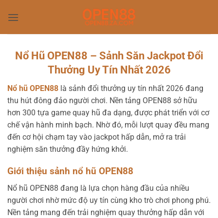
Bỏ
qua
nội
dung
Nổ Hũ OPEN88 – Sảnh Săn Jackpot Đổi
Thưởng Uy Tín Nhất 2026
Nổ hũ OPEN88
là sảnh đổi thưởng uy tín nhất 2026 đang
thu hút đông đảo người chơi. Nền tảng OPEN88 sở hữu
hơn 300 tựa game quay hũ đa dạng, được phát triển với cơ
chế vận hành minh bạch. Nhờ đó, mỗi lượt quay đều mang
đến cơ hội chạm tay vào jackpot hấp dẫn, mở ra trải
nghiệm săn thưởng đầy hứng khởi.
Giới thiệu sảnh nổ hũ OPEN88
Nổ hũ OPEN88 đang là lựa chọn hàng đầu của nhiều
người chơi nhờ mức độ uy tín cùng kho trò chơi phong phú.
Nền tảng mang đến trải nghiệm quay thưởng hấp dẫn với