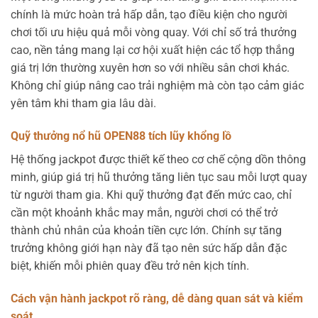
chính là mức hoàn trả hấp dẫn, tạo điều kiện cho người
chơi tối ưu hiệu quả mỗi vòng quay. Với chỉ số trả thưởng
cao, nền tảng mang lại cơ hội xuất hiện các tổ hợp thắng
giá trị lớn thường xuyên hơn so với nhiều sân chơi khác.
Không chỉ giúp nâng cao trải nghiệm mà còn tạo cảm giác
yên tâm khi tham gia lâu dài.
Quỹ thưởng nổ hũ OPEN88 tích lũy khổng lồ
Hệ thống jackpot được thiết kế theo cơ chế cộng dồn thông
minh, giúp giá trị hũ thưởng tăng liên tục sau mỗi lượt quay
từ người tham gia. Khi quỹ thưởng đạt đến mức cao, chỉ
cần một khoảnh khắc may mắn, người chơi có thể trở
thành chủ nhân của khoản tiền cực lớn. Chính sự tăng
trưởng không giới hạn này đã tạo nên sức hấp dẫn đặc
biệt, khiến mỗi phiên quay đều trở nên kịch tính.
Cách vận hành jackpot rõ ràng, dễ dàng quan sát và kiểm
soát