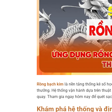
Rồng bạch kim
là nền tảng thống kê số học
thưởng. Hệ thống vận hành dựa trên thuật 
quay. Tham gia ngay hôm nay để quét sạc
Khám phá hệ thống và địn