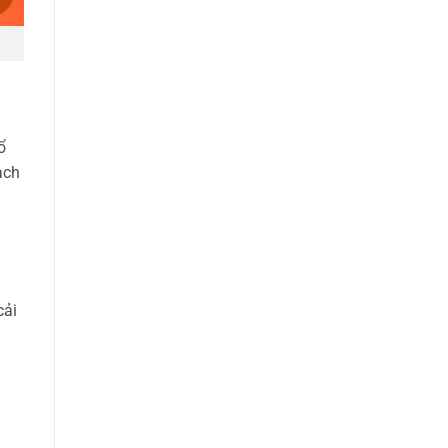
ổ
ạch
cải