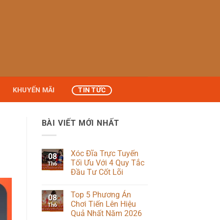
KHUYẾN MÃI
TIN TỨC
BÀI VIẾT MỚI NHẤT
Xóc Đĩa Trực Tuyến
08
Tối Ưu Với 4 Quy Tắc
Th6
Đầu Tư Cốt Lõi
Không
có
Top 5 Phương Án
bình
08
luận
Chơi Tiến Lên Hiệu
Th6
ở
Quả Nhất Năm 2026
Xóc