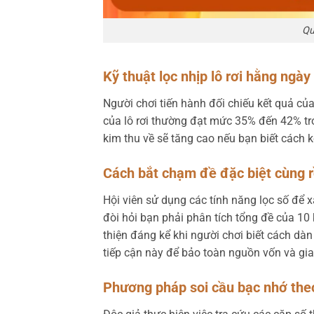
Qu
Kỹ thuật lọc nhịp lô rơi hằng ngày
Người chơi tiến hành đối chiếu kết quả của 
của lô rơi thường đạt mức 35% đến 42% tr
kim thu về sẽ tăng cao nếu bạn biết cách kế
Cách bắt chạm đề đặc biệt cùng 
Hội viên sử dụng các tính năng lọc số để 
đòi hỏi bạn phải phân tích tổng đề của 10 
thiện đáng kể khi người chơi biết cách d
tiếp cận này để bảo toàn nguồn vốn và gia
Phương pháp soi cầu bạc nhớ theo