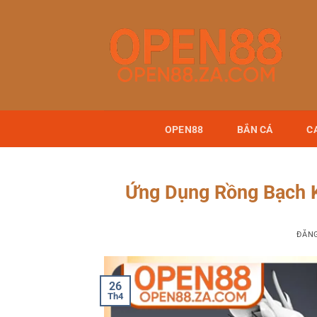
Bỏ
qua
nội
dung
OPEN88
BẮN CÁ
C
Ứng Dụng Rồng Bạch 
ĐĂN
26
Th4