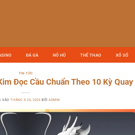
ASINO
ĐÁ GÀ
NỔ HŨ
THỂ THAO
XỔ SỐ
TIN TỨC
Kim Đọc Cầu Chuẩn Theo 10 Kỳ Quay
G VÀO
THÁNG 4 26, 2026
BỞI
ADMIN