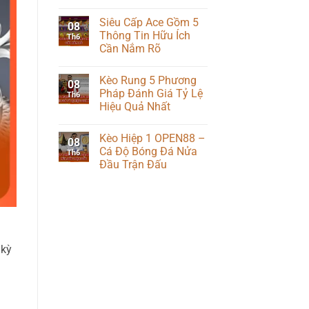
Đĩa
Không
Trực
có
Tuyến
Siêu Cấp Ace Gồm 5
bình
08
Tối
luận
Thông Tin Hữu Ích
Ưu
Th6
ở
Với
Cần Nắm Rõ
Top
4
5
Quy
Không
Phương
Tắc
có
Án
Kèo Rung 5 Phương
Đầu
bình
08
Chơi
Tư
luận
Pháp Đánh Giá Tỷ Lệ
Tiến
Th6
ở
Cốt
Lên
Hiệu Quả Nhất
Siêu
Lõi
Hiệu
Cấp
Quả
Không
Ace
Nhất
có
Gồm
Kèo Hiệp 1 OPEN88 –
Năm
bình
08
5
2026
luận
Cá Độ Bóng Đá Nửa
Thông
Th6
ở
Tin
Đầu Trận Đấu
Kèo
Hữu
Rung
Ích
Không
5
Cần
có
Phương
Nắm
bình
Pháp
Rõ
luận
Đánh
ở
Giá
Kèo
Tỷ
Hiệp
Lệ
1
Hiệu
 kỳ
OPEN88
Quả
–
Nhất
Cá
Độ
Bóng
Đá
Nửa