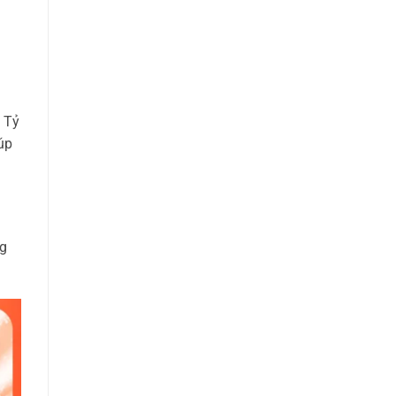
. Tỷ
úp
ng