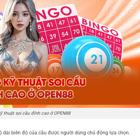
ỹ thuật soi cầu đỉnh cao ở OPEN88
độ dài biên độ của cầu được người dùng chủ động lựa chọn.