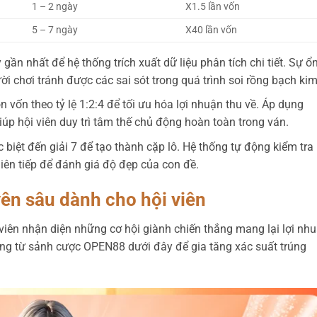
1 – 2 ngày
X1.5 lần vốn
5 – 7 ngày
X40 lần vốn
gần nhất để hệ thống trích xuất dữ liệu phân tích chi tiết. Sự ổ
i chơi tránh được các sai sót trong quá trình soi rồng bạch kim
 vốn theo tỷ lệ 1:2:4 để tối ưu hóa lợi nhuận thu về. Áp dụng
p hội viên duy trì tâm thế chủ động hoàn toàn trong ván.
 đặc biệt đến giải 7 để tạo thành cặp lô. Hệ thống tự động kiểm tra
liên tiếp để đánh giá độ đẹp của con đề.
yên sâu dành cho hội viên
 viên nhận diện những cơ hội giành chiến thắng mang lại lợi nh
ng từ sảnh cược OPEN88 dưới đây để gia tăng xác suất trúng