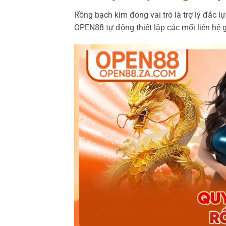
Rồng bạch kim đóng vai trò là trợ lý đắc lự
OPEN88 tự động thiết lập các mối liên hệ gi