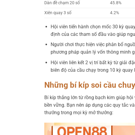
Dàn đề chạm 20 số
45.8%
Xiên quay 3 số
4.2%
Hội viên tiến hành chọn mốc 30 kỳ quay 
định của các tham số đầu vào giúp ngườ
Người chơi thực hiện việc phân bổ nguồn
phương pháp quản lý vốn thông minh giú
Hội viên liên kết 2 vị trí bất kỳ từ giải
biên độ của cầu chạy trong 10 kỳ quay 
Những bí kíp soi cầu chu
Bí kíp thắng lớn từ rồng bạch kim giúp hội
bền vững. Bạn nên áp dụng các quy tắc và
thưởng trong mọi kỳ mở thưởng: