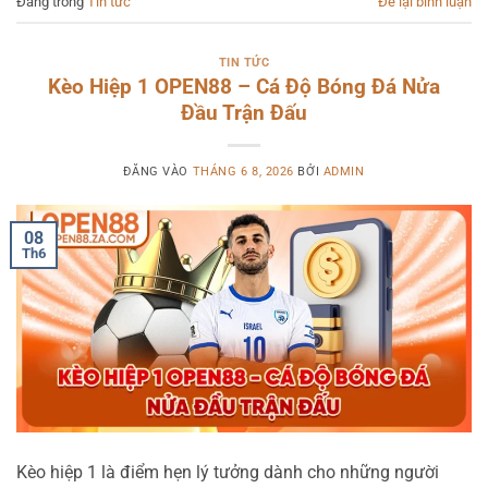
Đăng trong
Tin tức
Để lại bình luận
TIN TỨC
Kèo Hiệp 1 OPEN88 – Cá Độ Bóng Đá Nửa
Đầu Trận Đấu
ĐĂNG VÀO
THÁNG 6 8, 2026
BỞI
ADMIN
08
Th6
Kèo hiệp 1 là điểm hẹn lý tưởng dành cho những người