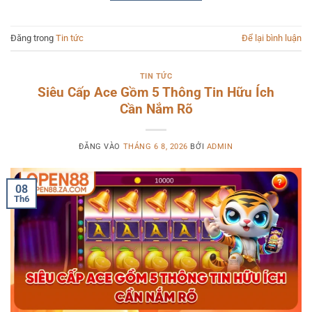
Đăng trong
Tin tức
Để lại bình luận
TIN TỨC
Siêu Cấp Ace Gồm 5 Thông Tin Hữu Ích
Cần Nắm Rõ
ĐĂNG VÀO
THÁNG 6 8, 2026
BỞI
ADMIN
08
Th6