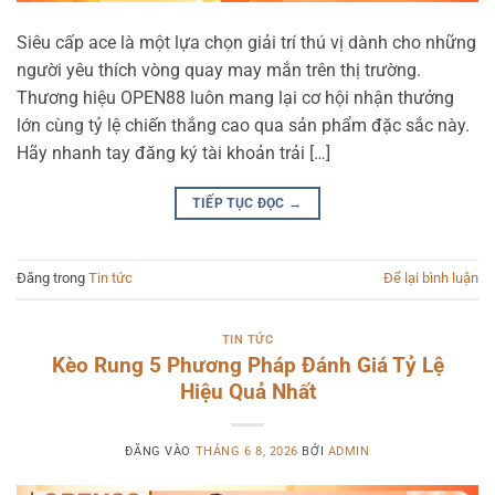
Siêu cấp ace là một lựa chọn giải trí thú vị dành cho những
người yêu thích vòng quay may mắn trên thị trường.
Thương hiệu OPEN88 luôn mang lại cơ hội nhận thưởng
lớn cùng tỷ lệ chiến thắng cao qua sản phẩm đặc sắc này.
Hãy nhanh tay đăng ký tài khoản trải […]
TIẾP TỤC ĐỌC
→
Đăng trong
Tin tức
Để lại bình luận
TIN TỨC
Kèo Rung 5 Phương Pháp Đánh Giá Tỷ Lệ
Hiệu Quả Nhất
ĐĂNG VÀO
THÁNG 6 8, 2026
BỞI
ADMIN