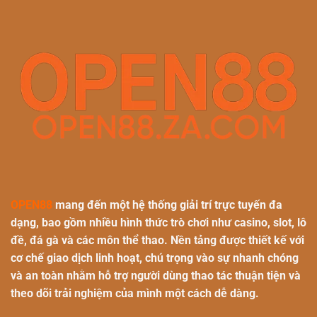
Hiệu
–
Quả
Cá
Nhất
Độ
Bóng
Đá
Nửa
Đầu
Trận
Đấu
OPEN88
mang đến một hệ thống giải trí trực tuyến đa
dạng, bao gồm nhiều hình thức trò chơi như casino, slot, lô
đề, đá gà và các môn thể thao. Nền tảng được thiết kế với
cơ chế giao dịch linh hoạt, chú trọng vào sự nhanh chóng
và an toàn nhằm hỗ trợ người dùng thao tác thuận tiện và
theo dõi trải nghiệm của mình một cách dễ dàng.