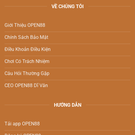
VỀ CHÚNG TÔI
Giới Thiệu OPEN88
Chính Sách Bảo Mật
Điều Khoản Điều Kiện
Chơi Có Trách Nhiệm
Câu Hỏi Thường Gặp
CEO OPEN88 Dĩ Văn
HƯỚNG DẪN
Tải app OPEN88