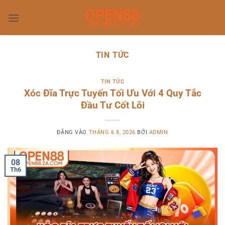
Bỏ
qua
nội
dung
TIN TỨC
TIN TỨC
Xóc Đĩa Trực Tuyến Tối Ưu Với 4 Quy Tắc
Đầu Tư Cốt Lõi
ĐĂNG VÀO
THÁNG 6 8, 2026
BỞI
ADMIN
08
Th6