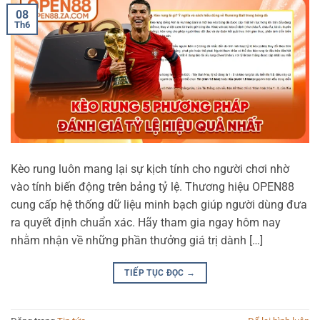
08
Th6
Kèo rung luôn mang lại sự kịch tính cho người chơi nhờ
vào tính biến động trên bảng tỷ lệ. Thương hiệu OPEN88
cung cấp hệ thống dữ liệu minh bạch giúp người dùng đưa
ra quyết định chuẩn xác. Hãy tham gia ngay hôm nay
nhằm nhận về những phần thưởng giá trị dành […]
TIẾP TỤC ĐỌC
→