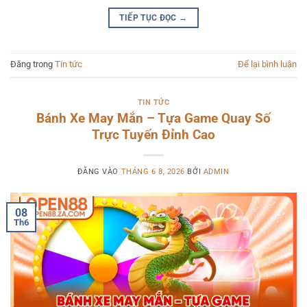
TIẾP TỤC ĐỌC
→
Đăng trong
Tin tức
Để lại bình luận
TIN TỨC
Bánh Xe May Mắn – Tựa Game Quay Số
Trực Tuyến Đỉnh Cao
ĐĂNG VÀO
THÁNG 6 8, 2026
BỞI
ADMIN
08
Th6