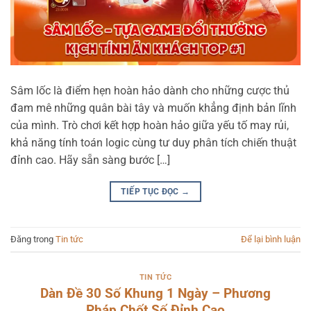
Sâm lốc là điểm hẹn hoàn hảo dành cho những cược thủ
đam mê những quân bài tây và muốn khẳng định bản lĩnh
của mình. Trò chơi kết hợp hoàn hảo giữa yếu tố may rủi,
khả năng tính toán logic cùng tư duy phân tích chiến thuật
đỉnh cao. Hãy sẵn sàng bước […]
TIẾP TỤC ĐỌC
→
Đăng trong
Tin tức
Để lại bình luận
TIN TỨC
Dàn Đề 30 Số Khung 1 Ngày – Phương
Pháp Chốt Số Đỉnh Cao